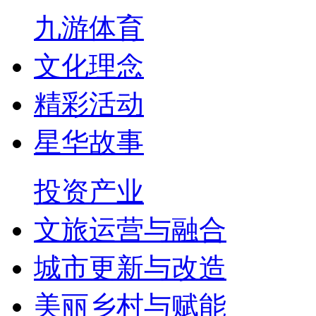
九游体育
文化理念
精彩活动
星华故事
投资产业
文旅运营与融合
城市更新与改造
美丽乡村与赋能