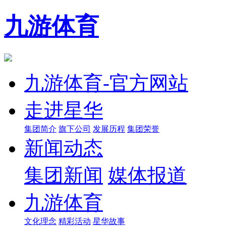
九游体育
九游体育-官方网站
走进星华
集团简介
旗下公司
发展历程
集团荣誉
新闻动态
集团新闻
媒体报道
九游体育
文化理念
精彩活动
星华故事