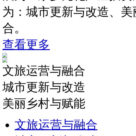
为：城市更新与改造、美
合。
查看更多
文旅运营与融合
城市更新与改造
美丽乡村与赋能
文旅运营与融合