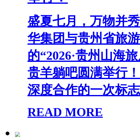
盛夏七月，万物并秀，
华集团与贵州省旅游
的“2026·贵州山
贵羊躺吧圆满举行！
深度合作的一次标志性
READ MORE