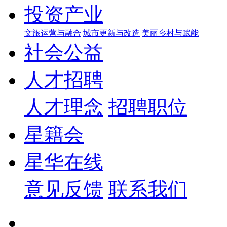
投资产业
文旅运营与融合
城市更新与改造
美丽乡村与赋能
社会公益
人才招聘
人才理念
招聘职位
星籍会
星华在线
意见反馈
联系我们